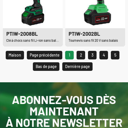
PTIW-2008BL
PTIW-2002BL
Clé à chocs sans fil Li-ion sans balais
Tournevis sans fil 20 V sans balais
Maison
Page précédente
1
2
3
4
5
Bas de page
Dernière page
ABONNEZ-VOUS DÈS
MAINTENANT
À NOTRE NEWSLETTER