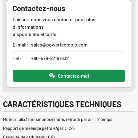
Contactez-nous
Laissez-nous vous contacter pour plus
d'informations,
disponibilité et tarifs.
E-mail:
sales@powertectools.com
Tél:
+86-579-87187632
Contactez-moi
CARACTÉRISTIQUES TECHNIQUES
Moteur: 36x32mm,monocylindre, refroidi par air，2 temps
Rapport de mélange pétrole/gaz : 1:25
Capacité de carburant : 0,9 L