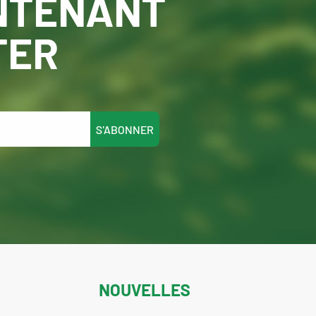
NTENANT
TER
S'ABONNER
NOUVELLES