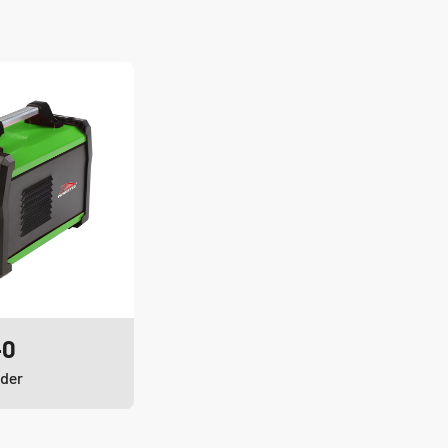
40
uder