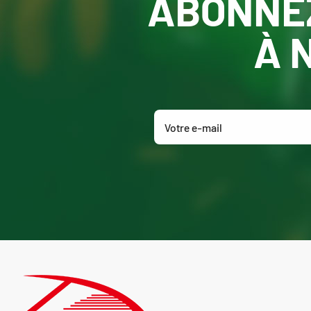
ABONNE
À 