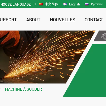
CHOOSE LANGUAGE
中文简体
Русский
English
SUPPORT
ABOUT
NOUVELLES
CONTACT
ACTUALITÉS DE L'ENTREPRISE
ACTUALITÉS DE L'ENTREPRISE
Visseuse à chocs sans fil Li-ion sans balais
Visseuse 
MACHINE À SOUDER