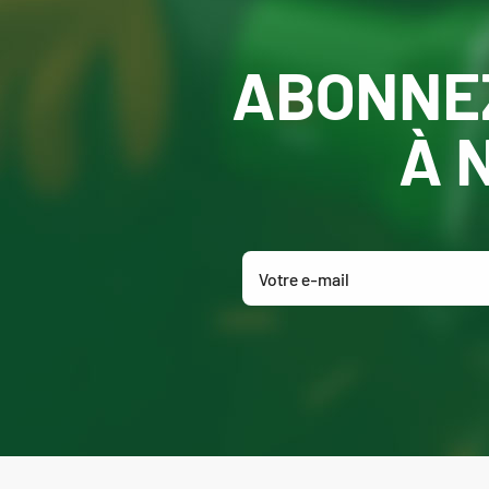
ABONNE
À 