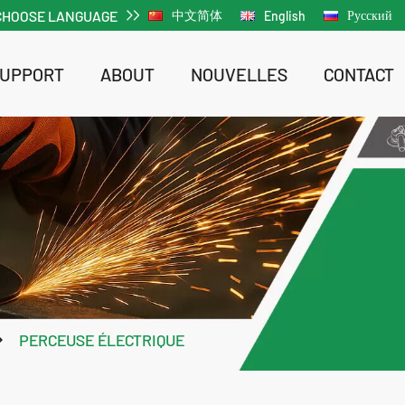
CHOOSE LANGUAGE
中文简体
Русский
English
SUPPORT
ABOUT
NOUVELLES
CONTACT
ACTUALITÉS DE L'ENTREPRISE
ACTUALITÉS DE L'ENTREPRISE
Visseuse à chocs sans fil Li-ion sans balais
Visseuse 
PERCEUSE ÉLECTRIQUE