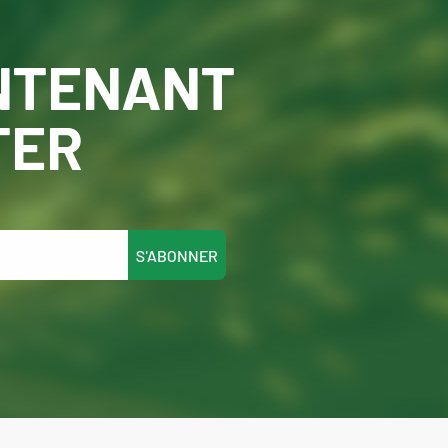
NTENANT
TER
S'ABONNER